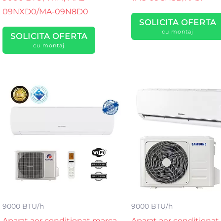
09NXD0/MA-09N8D0
SOLICITA OFERTA
cu montaj
SOLICITA OFERTA
cu montaj
9000 BTU/h
9000 BTU/h
Aparat aer conditionat marca
Aparat aer conditionat