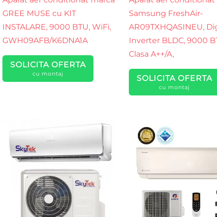
GREE MUSE cu KIT
Samsung FreshAir-
INSTALARE, 9000 BTU, WiFi,
AR09TXHQASINEU, Dig
GWH09AFB/K6DNA1A
Inverter BLDC, 9000 B
Clasa A++/A,
SOLICITA OFERTA
cu montaj
SOLICITA OFERTA
cu montaj