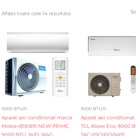
Afișez toate cele 14 rezultate
9000 BTU/h
9000 BTU/h
Aparat aer conditionat marca
Aparat aer conditionat
Midea+B18:B91 NEW PRIME,
TCL Alizee Eco, 9000 B
9000 BTU, WiFi, MA2-
TAC-09CHSD/XA51