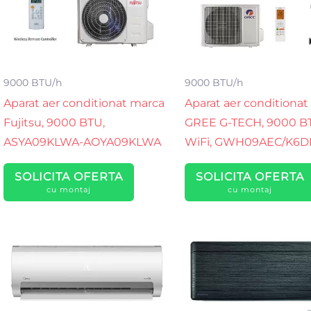
9000 BTU/h
9000 BTU/h
Aparat aer conditionat marca
Aparat aer conditionat
Fujitsu, 9000 BTU,
GREE G-TECH, 9000 B
ASYA09KLWA-AOYA09KLWA
WiFi, GWH09AEC/K6D
SOLICITA OFERTA
SOLICITA OFERTA
cu montaj
cu montaj