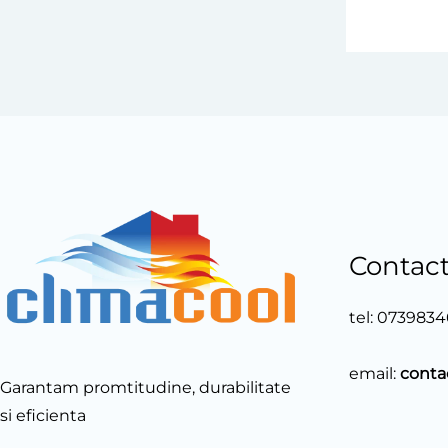
Contac
tel:
0739834
email:
conta
Garantam promtitudine, durabilitate
si eficienta