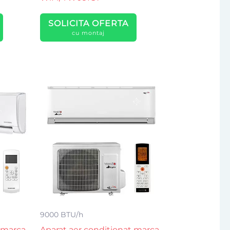
SOLICITA OFERTA
cu montaj
9000 BTU/h
 marca
Aparat aer conditionat marca