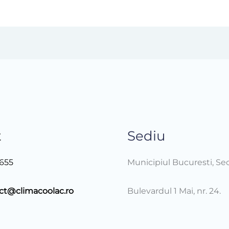
t
Sediu
655
Municipiul Bucuresti, Se
ct@climacoolac.ro
Bulevardul 1 Mai, nr. 24.