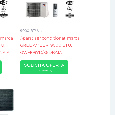
9000 BTU/h
 marca
Aparat aer conditionat marca
TU,
GREE AMBER, 9000 BTU,
NA1A
GWH09YD/S6DBA1A
SOLICITA OFERTA
cu montaj