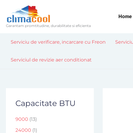
Skip
to
Home
content
Garantam promtitudine, durabilitate si eficienta
Serviciu de verificare, incarcare cu Freon
Servici
Serviciul de revizie aer conditionat
Capacitate BTU
9000
(13)
24000
(1)