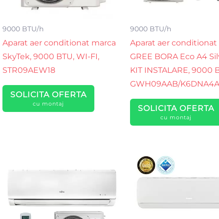
9000 BTU/h
9000 BTU/h
Aparat aer conditionat marca
Aparat aer conditionat
SkyTek, 9000 BTU, WI-FI,
GREE BORA Eco A4 Sil
STR09AEW18
KIT INSTALARE, 9000 
GWH09AAB/K6DNA4
SOLICITA OFERTA
cu montaj
SOLICITA OFERTA
cu montaj