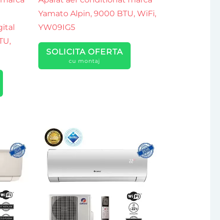
Yamato Alpin, 9000 BTU, WiFi,
ital
YW09IG5
TU,
SOLICITA OFERTA
cu montaj