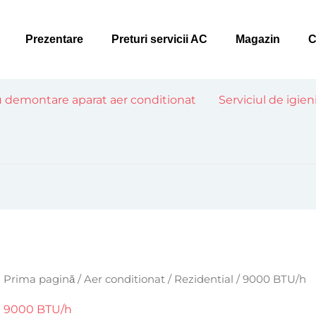
Prezentare
Preturi servicii AC
Magazin
C
u demontare aparat aer conditionat
Serviciul de igie
Prima pagină
/
Aer conditionat
/
Rezidential
/ 9000 BTU/h
9000 BTU/h