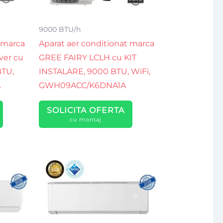
9000 BTU/h
 marca
Aparat aer conditionat marca
ver cu
GREE FAIRY LCLH cu KIT
BTU,
INSTALARE, 9000 BTU, WiFi,
A
GWH09ACC/K6DNA1A
SOLICITA OFERTA
cu montaj